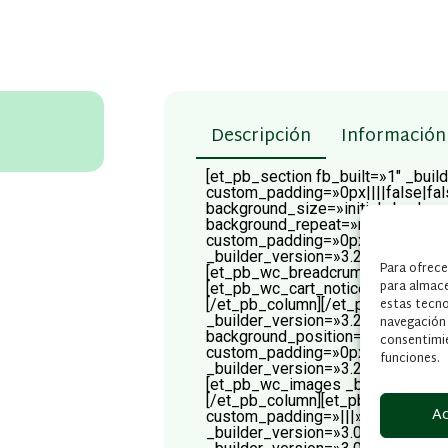
Descripción
Información 
[et_pb_section fb_built=»1″ _buil
custom_padding=»0px||||false|fal
background_size=»initial» backgr
background_repeat=»repeat» wid
custom_padding=»0px||0px||false
_builder_version=»3.25″ custom_
Para ofrece
[et_pb_wc_breadcrumb _builder_v
para almace
[et_pb_wc_cart_notice _builder_v
estas tecn
[/et_pb_column][/et_pb_row][et_
_builder_version=»3.25″ backgroun
navegación o
background_position=»top_left» 
consentimie
custom_padding=»0px||||false|fa
funciones.
_builder_version=»3.25″ custom_
[et_pb_wc_images _builder_versi
[/et_pb_column][et_pb_column ty
A
custom_padding=»|||» custom_pad
_builder_version=»3.0.47″][/et_pb