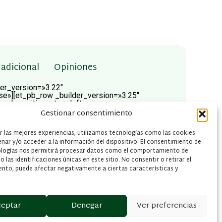
adicional
Opiniones
der_version=»3.22″
se»][et_pb_row _builder_version=»3.25″
ound_position=»top_left»
th=»100%»
Gestionar consentimiento
|false»][et_pb_column type=»4_4″
padding=»|||» custom_padding__hover=»|||»]
r las mejores experiencias, utilizamos tecnologías como las cookies
ersion=»3.0.47″][/et_pb_wc_breadcrumb]
nar y/o acceder a la información del dispositivo. El consentimiento de
ersion=»3.0.47″][/et_pb_wc_cart_notice]
ologías nos permitirá procesar datos como el comportamiento de
pb_row column_structure=»1_2,1_2″
d_size=»initial»
 las identificaciones únicas en este sitio. No consentir o retirar el
background_repeat=»repeat» width=»100%»
nto, puede afectar negativamente a ciertas características y
lse»][et_pb_column type=»1_2″
padding=»|||» custom_padding__hover=»|||»]
on=»3.0.47″][/et_pb_wc_images]
pe=»1_2″ _builder_version=»3.25″
ceptar
Denegar
Ver preferencias
ding__hover=»|||»][et_pb_wc_title
_wc_title][et_pb_wc_rating