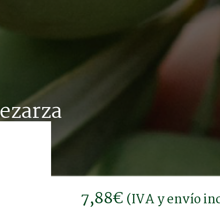
ezarza
7,88
€
(IVA y envío in