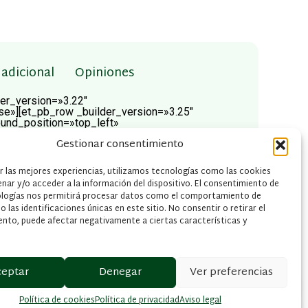
adicional
Opiniones
der_version=»3.22″
se»][et_pb_row _builder_version=»3.25″
ound_position=»top_left»
th=»100%»
Gestionar consentimiento
|false»][et_pb_column type=»4_4″
padding=»|||» custom_padding__hover=»|||»]
ersion=»3.0.47″][/et_pb_wc_breadcrumb]
r las mejores experiencias, utilizamos tecnologías como las cookies
ersion=»3.0.47″][/et_pb_wc_cart_notice]
nar y/o acceder a la información del dispositivo. El consentimiento de
pb_row column_structure=»1_2,1_2″
ologías nos permitirá procesar datos como el comportamiento de
d_size=»initial»
 las identificaciones únicas en este sitio. No consentir o retirar el
background_repeat=»repeat» width=»100%»
nto, puede afectar negativamente a ciertas características y
lse»][et_pb_column type=»1_2″
padding=»|||» custom_padding__hover=»|||»]
on=»3.0.47″][/et_pb_wc_images]
pe=»1_2″ _builder_version=»3.25″
ding__hover=»|||»][et_pb_wc_title
ceptar
Denegar
Ver preferencias
_wc_title][et_pb_wc_rating
b_wc_rating][et_pb_wc_price
b_wc_price][et_pb_wc_description
Política de cookies
Política de privacidad
Aviso legal