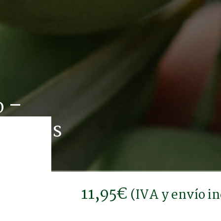
o –
Jabones
11,95
€
(IVA y envío in