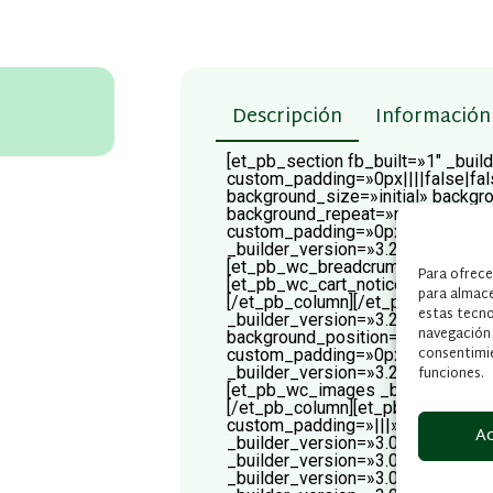
Descripción
Información 
[et_pb_section fb_built=»1″ _buil
custom_padding=»0px||||false|fal
background_size=»initial» backgr
background_repeat=»repeat» wid
custom_padding=»0px||0px||false
_builder_version=»3.25″ custom_
[et_pb_wc_breadcrumb _builder_v
Para ofrece
[et_pb_wc_cart_notice _builder_v
para almace
[/et_pb_column][/et_pb_row][et_
estas tecn
_builder_version=»3.25″ backgroun
navegación o
background_position=»top_left» 
consentimie
custom_padding=»0px||||false|fa
_builder_version=»3.25″ custom_
funciones.
[et_pb_wc_images _builder_versi
[/et_pb_column][et_pb_column ty
custom_padding=»|||» custom_pad
A
_builder_version=»3.0.47″][/et_pb
_builder_version=»3.0.47″][/et_p
_builder_version=»3.0.47″][/et_p