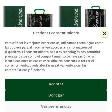
Gestionar consentimiento
Para ofrecer las mejores experiencias, utilizamos tecnologías como
las cookies para almacenar y/o acceder a la información del
dispositivo. El consentimiento de estas tecnologías nos permitirá
procesar datos como el comportamiento de navegación o las
identificaciones únicas en este sitio. No consentir o retirar el
Caja de 4 uds. de Lata de 3
Caja de 3 uds. de Lata de 5
consentimiento, puede afectar negativamente a ciertas
Litros – AOVE
Litros – AOVE
características y funciones.
149,63
€
235,46
€
(IVA y envío incluido)
(IVA y envío incluido)
Aceptar
Comprar
Comprar
Denegar
Ver preferencias
Aceites Valdezarza 2026
Política de privacidad
Política de cookies
Aviso legal
Accesibilidad