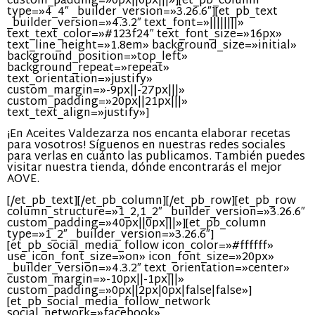
custom_padding=»0px||0px|||»][et_pb_column
type=»4_4″ _builder_version=»3.26.6″][et_pb_text
_builder_version=»4.3.2″ text_font=»||||||||»
text_text_color=»#123f24″ text_font_size=»16px»
text_line_height=»1.8em» background_size=»initial»
background_position=»top_left»
background_repeat=»repeat»
text_orientation=»justify»
custom_margin=»-9px||-27px|||»
custom_padding=»20px||21px|||»
text_text_align=»justify»]
¡En Aceites Valdezarza nos encanta elaborar recetas
para vosotros! Síguenos en nuestras redes sociales
para verlas en cuánto las publicamos. También puedes
visitar nuestra tienda, dónde encontrarás el mejor
AOVE.
[/et_pb_text][/et_pb_column][/et_pb_row][et_pb_row
column_structure=»1_2,1_2″ _builder_version=»3.26.6″
custom_padding=»40px||0px|||»][et_pb_column
type=»1_2″ _builder_version=»3.26.6″]
[et_pb_social_media_follow icon_color=»#ffffff»
use_icon_font_size=»on» icon_font_size=»20px»
_builder_version=»4.3.2″ text_orientation=»center»
custom_margin=»-10px||-1px|||»
custom_padding=»0px||2px|0px|false|false»]
[et_pb_social_media_follow_network
social_network=»facebook»