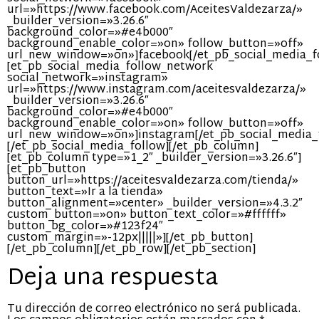
url=»https://www.facebook.com/AceitesValdezarza/»
_builder_version=»3.26.6″
background_color=»#e4b000″
background_enable_color=»on» follow_button=»off»
url_new_window=»on»]facebook[/et_pb_social_media_f
[et_pb_social_media_follow_network
social_network=»instagram»
url=»https://www.instagram.com/aceitesvaldezarza/»
_builder_version=»3.26.6″
background_color=»#e4b000″
background_enable_color=»on» follow_button=»off»
url_new_window=»on»]instagram[/et_pb_social_media_
[/et_pb_social_media_follow][/et_pb_column]
[et_pb_column type=»1_2″ _builder_version=»3.26.6″]
[et_pb_button
button_url=»https://aceitesvaldezarza.com/tienda/»
button_text=»Ir a la tienda»
button_alignment=»center» _builder_version=»4.3.2″
custom_button=»on» button_text_color=»#ffffff»
button_bg_color=»#123f24″
custom_margin=»-12px|||||»][/et_pb_button]
[/et_pb_column][/et_pb_row][/et_pb_section]
Deja una respuesta
Tu dirección de correo electrónico no será publicada.