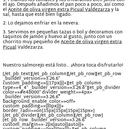
1. Pelamos los tomates y los trituramos bien junto con
el ajo. Después añadimos el pan poco a poco, así como
el
Aceite de oliva virgen extra Picual Valdezarza
y la
sal, hasta que esté bien ligado.
2. Lo dejamos enfriar en la nevera.
3. Servimos en pequeñas tazas o bol y decoramos con
taquitos de jamón y huevo al gusto, junto con un
chorrito muy pequeño de
Aceite de oliva virgen extra
Picual
Valdezarza.
Nuestro salmorejo está listo… ¡Ahora toca disfrutarlo!
[/et_pb_text][/et_pb_column][/et_pb_row][et_pb_row
_builder_version=»3.26.6″
custom_padding=»||17px|||»][et_pb_column
type=»4_4″ _builder_version=»3.26.6″][et_pb_divider
color=»#e4b000″ divider_weight=»4px»
_builder_version=»3.26.6″
background_enable_color=»off»
custom_padding=»||0px|||»
border_radii=»on|15px|15px|15px|15px»]
[/et_pb_divider][/et_pb_column][/et_pb_row]
[et_pb_row _builder_version=»3.26.6″
custom_margin=»-2px|auto||auto||»