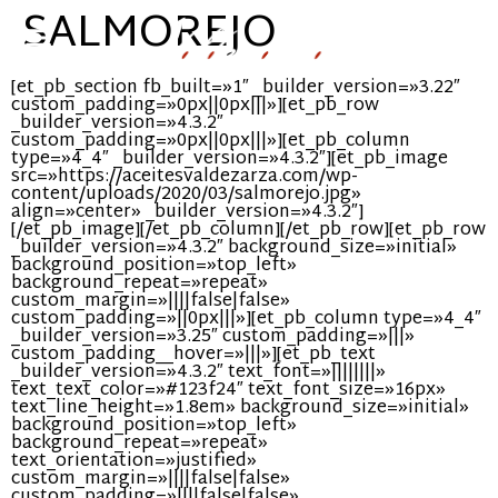
SALMOREJO
[et_pb_section fb_built=»1″ _builder_version=»3.22″
custom_padding=»0px||0px|||»][et_pb_row
_builder_version=»4.3.2″
custom_padding=»0px||0px|||»][et_pb_column
type=»4_4″ _builder_version=»4.3.2″][et_pb_image
src=»https://aceitesvaldezarza.com/wp-
content/uploads/2020/03/salmorejo.jpg»
align=»center» _builder_version=»4.3.2″]
[/et_pb_image][/et_pb_column][/et_pb_row][et_pb_row
_builder_version=»4.3.2″ background_size=»initial»
background_position=»top_left»
background_repeat=»repeat»
custom_margin=»||||false|false»
custom_padding=»||0px|||»][et_pb_column type=»4_4″
_builder_version=»3.25″ custom_padding=»|||»
custom_padding__hover=»|||»][et_pb_text
_builder_version=»4.3.2″ text_font=»||||||||»
text_text_color=»#123f24″ text_font_size=»16px»
text_line_height=»1.8em» background_size=»initial»
background_position=»top_left»
background_repeat=»repeat»
text_orientation=»justified»
custom_margin=»||||false|false»
custom_padding=»||||false|false»